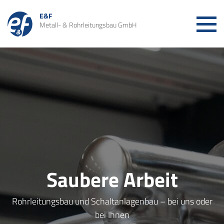
E&F
Metall- & Rohrleitungsbau GmbH
EDELSTAHL-ANLAGEN &
ROHRLEITUNGSBAU
EDELSTAHL-BEHÄLTER
ARBEITNEHMERÜBERLASSUNG
UNSER UNTERNEHMEN
Saubere Arbeit
JOBS UND KARRIERE
Rohrleitungsbau und Schaltanlagenbau – bei uns oder
bei Ihnen