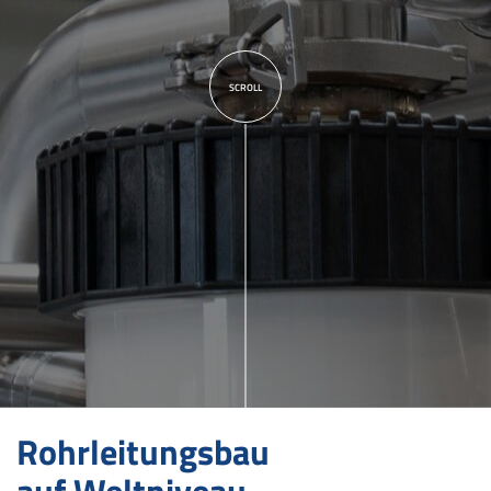
Datenschutz
Impressum
Zertifikate
Orbitalschweißen
SCROLL
Jobs und Karriere
Rohrleitungsbau
auf Weltniveau