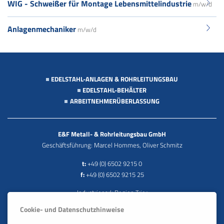
WIG - Schweißer für Montage Lebensmittelindustrie
m/w/d
Anlagenmechaniker
m/w/d
EDELSTAHL-ANLAGEN & ROHRLEITUNGSBAU
EDELSTAHL-BEHÄLTER
ARBEITNEHMERÜBERLASSUNG
E&F Metall- & Rohrleitungsbau GmbH
Geschäftsführung: Marcel Hommes, Oliver Schmitz
t:
+49 (0) 6502 9215 0
f:
+49 (0) 6502 9215 25
Industriepark Region Trier
Europa-Allee 13 · DE 54343 Föhren
Cookie- und Datenschutzhinweise
e:
info@e-u-f.de